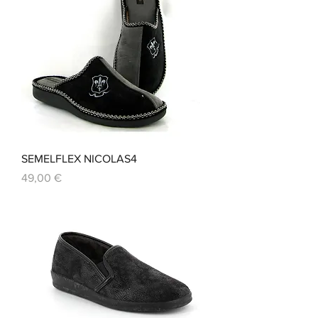
SEMELFLEX NICOLAS4
Prix
49,00 €