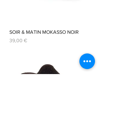
SOIR & MATIN MOKASSO NOIR
Prix
39,00 €
SOIR & MATIN BLASON GRIS