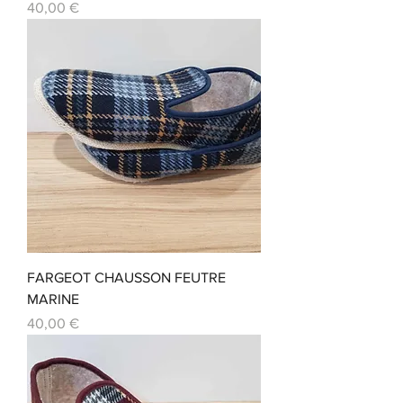
Prix
40,00 €
FARGEOT CHAUSSON FEUTRE
MARINE
Prix
40,00 €