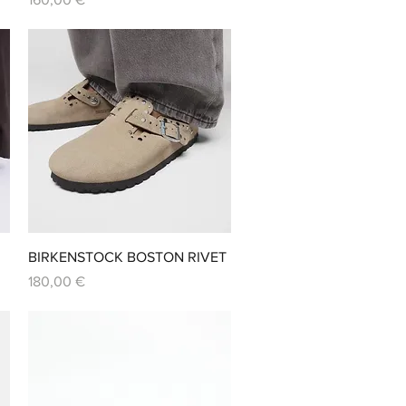
Aperçu rapide
BIRKENSTOCK BOSTON RIVET
Prix
180,00 €