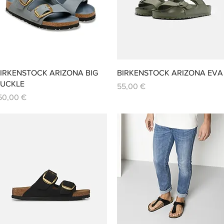
Aperçu rapide
Aperçu rapide
IRKENSTOCK ARIZONA BIG
BIRKENSTOCK ARIZONA EVA
UCKLE
Prix
55,00 €
rix
50,00 €