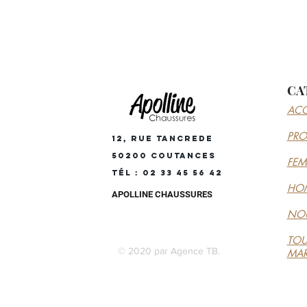
CA
ACC
PR
12, RUE TANCREDE
50200 COUTANCES
FE
Tél : 02 33 45 56 42
HO
APOLLINE CHAUSSURES
NOU
TOU
© 2020 par Agence TB.
MA