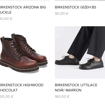
Aperçu rapide
Aperçu rapide
IRKENSTOCK ARIZONA BIG
BIRKENSTOCK GIZEH BS
UCKLE
Prix
90,00 €
rix
40,00 €
Aperçu rapide
Aperçu rapide
IRKENSTOCK HIGHWOOD
BIRKENSTOCK UTTILACE
CHOCOLAT
NOIR/ MARRON
rix
Prix
00,00 €
160,00 €