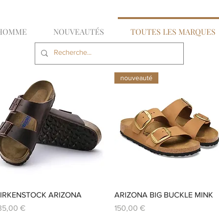
HOMME
NOUVEAUTÉS
TOUTES LES MARQUES
nouveauté
Aperçu rapide
Aperçu rapide
IRKENSTOCK ARIZONA
ARIZONA BIG BUCKLE MINK
rix
Prix
35,00 €
150,00 €