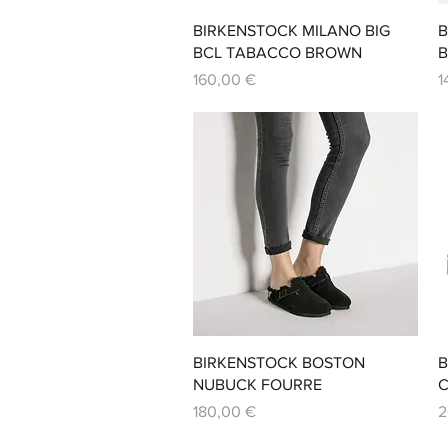
Aperçu rapide
BIRKENSTOCK MILANO BIG
B
BCL TABACCO BROWN
B
Prix
P
160,00 €
1
Aperçu rapide
BIRKENSTOCK BOSTON
B
NUBUCK FOURRE
Prix
P
180,00 €
2