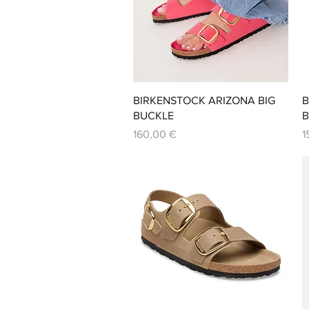
Aperçu rapide
BIRKENSTOCK ARIZONA BIG
B
BUCKLE
B
Prix
P
160,00 €
1