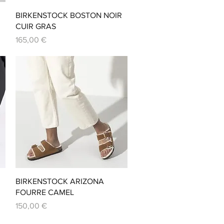
Aperçu rapide
BIRKENSTOCK BOSTON NOIR
CUIR GRAS
Prix
165,00 €
Aperçu rapide
BIRKENSTOCK ARIZONA
FOURRE CAMEL
Prix
150,00 €