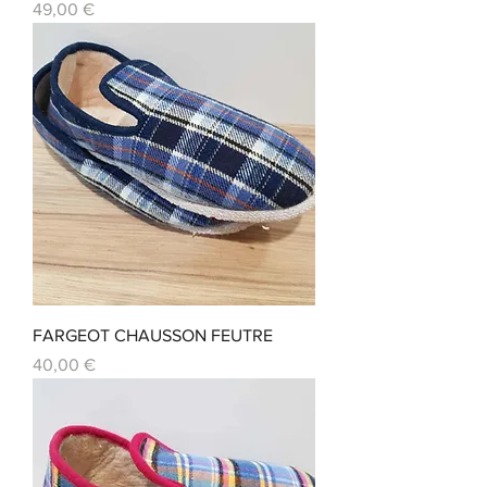
Prix
49,00 €
FARGEOT CHAUSSON FEUTRE
Prix
40,00 €