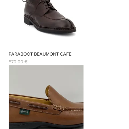
PARABOOT BEAUMONT CAFE
Prix
570,00 €