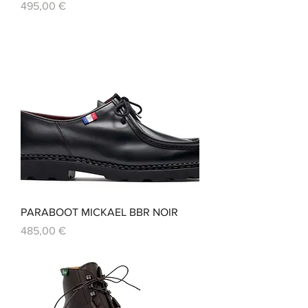
Prix
495,00 €
PARABOOT MICKAEL BBR NOIR
Prix
485,00 €