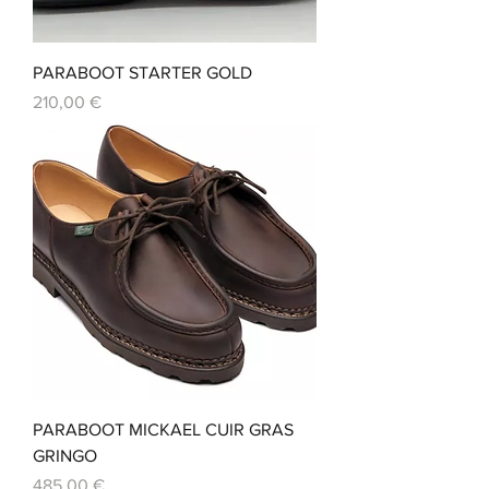
PARABOOT STARTER GOLD
Prix
210,00 €
PARABOOT MICKAEL CUIR GRAS
GRINGO
Prix
485,00 €