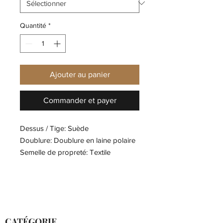
Quantité
*
Ajouter au panier
Commander et payer
Dessus / Tige: Suède
Doublure: Doublure en laine polaire
Semelle de propreté: Textile
Semelle d'usure: Matière synthétique
Épaisseur de la doublure: Doublure
chaude
CATÉGORIE