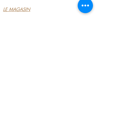
LE MAGASIN
CONDITIONS
GÉNÉRALES
CONTACTEZ-NOUS
MON COMPTE
MON COMPTE
MES COMMANDES
MES ADRESSES
MES PAIEMENTS