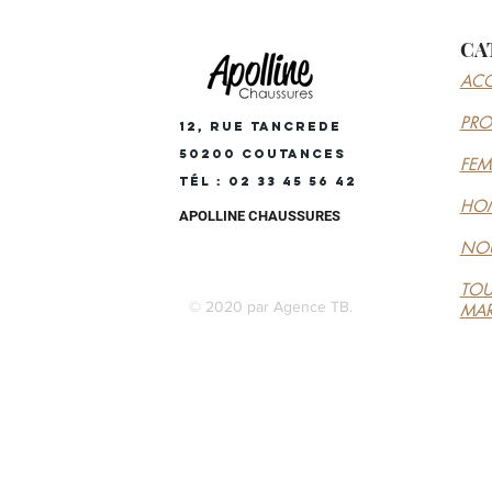
CA
ACC
PR
12, RUE TANCREDE
50200 COUTANCES
FE
Tél : 02 33 45 56 42
HO
APOLLINE CHAUSSURES
NOU
TOU
© 2020 par Agence TB.
MA