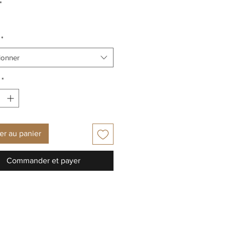
*
*
ionner
*
er au panier
Commander et payer