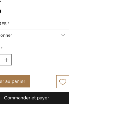
*
RES
*
ionner
*
er au panier
Commander et payer