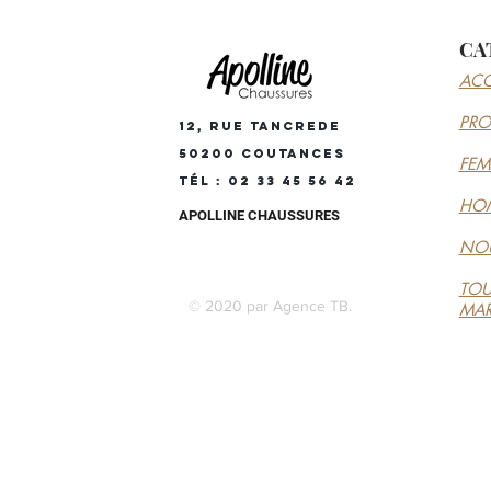
CA
ACC
PR
12, RUE TANCREDE
50200 COUTANCES
FE
Tél : 02 33 45 56 42
HO
APOLLINE CHAUSSURES
NOU
TOU
© 2020 par Agence TB.
MA