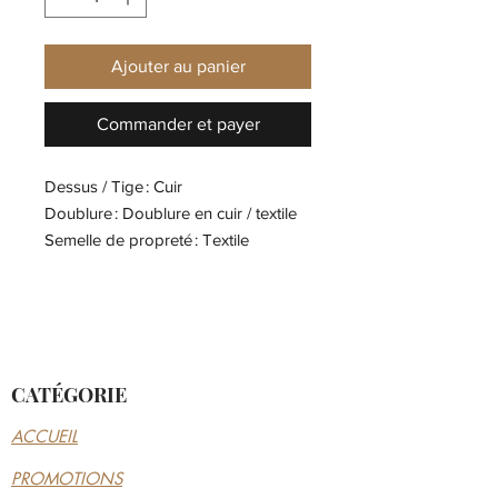
Ajouter au panier
Commander et payer
Dessus / Tige : Cuir
Doublure : Doublure en cuir / textile
Semelle de propreté : Textile
Semelle d'usure : Caoutchouc
résistant à l'abrasion
Épaisseur de la doublure : Doublure
légère
CATÉGORIE
ACCUEIL
PROMOTIONS