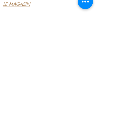
LE MAGASIN
CONDITIONS
GÉNÉRALES
CONTACTEZ-NOUS
MON COMPTE
MON COMPTE
MES COMMANDES
MES ADRESSES
MES PAIEMENTS
12, RUE TANCREDE