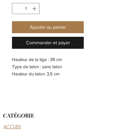
Ajouter au panier
Commander et payer
Hauteur de la tige : 39 cm
Type de talon : sans talon
Hauteur du talon: 3,5 cm
Semelle intérieure : Textile
Extérieur : Mélange de matériaux de
cuir et synthétique
Pointe de la chaussure : bout rond
Doublure: Mélange de textile et
CATÉGORIE
synthétique
Hauteur de la plate-forme: 3,5 cm
ACCUEIL
Fermeture: Fermeture à glissière