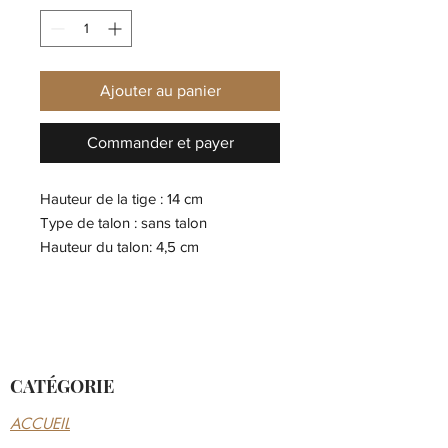
Ajouter au panier
Commander et payer
Hauteur de la tige : 14 cm
Type de talon : sans talon
Hauteur du talon: 4,5 cm
Semelle intérieure : Textile
Extérieur : Cuir
Pointe de la chaussure : bout rond
Doublure: Mélange de textile et
synthétique
CATÉGORIE
Hauteur de la plate-forme: 2 cm
Fermeture: Fermeture à glissière
ACCUEIL
Semelle amovible: Oui