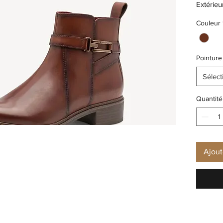
Extérieur
Doublure
Couleur
textile
Fermetur
Semelle
Pointure
Semelle 
Sélect
Quantité
Ajout