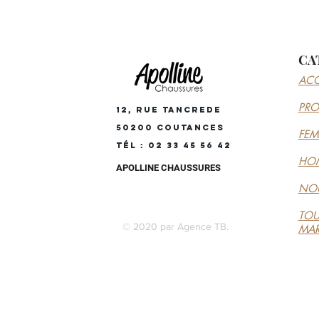
CA
ACC
PR
12, RUE TANCREDE
50200 COUTANCES
FE
Tél : 02 33 45 56 42
HO
APOLLINE CHAUSSURES
NOU
TOU
© 2020 par Agence TB.
MA