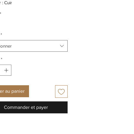
 : Cuir
: Mélange de matériaux de cuir et
*
e: Fermeture à glissière
 amovible: Non
*
extérieure: Synthétique
ionner
*
er au panier
Commander et payer