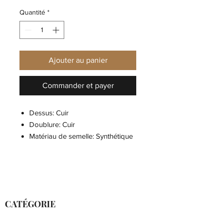
Quantité
*
Ajouter au panier
Commander et payer
Dessus: Cuir
Doublure: Cuir
Matériau de semelle: Synthétique
Type de talons: Talon compensé
Hauteur de talons: 3.5
centimètres
Largeur de la chaussure: Moyen
Fermeture: Lacet
CATÉGORIE