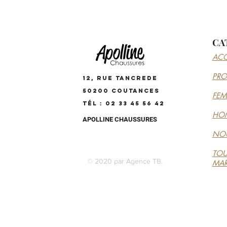
CA
ACC
PR
12, RUE TANCREDE
50200 COUTANCES
FE
Tél : 02 33 45 56 42
HO
APOLLINE CHAUSSURES
NOU
TOU
© 2020 par Agence TB.
MA