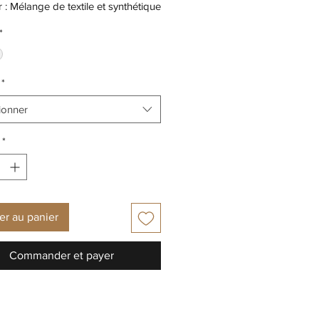
r : Mélange de textile et synthétique
: Textile
*
extérieure: Synthétique
*
ionner
*
er au panier
Commander et payer