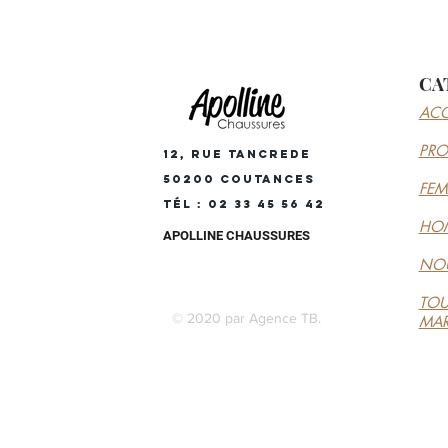
CA
ACC
PR
12, RUE TANCREDE
50200 COUTANCES
FE
Tél : 02 33 45 56 42
HO
APOLLINE CHAUSSURES
NOU
TOU
© 2020 par Agence TB.
MA