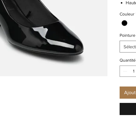
Haute
Doubl
Couleur
Dessu
Semel
Semel
Pointure
Sélect
Quantité
Ajout