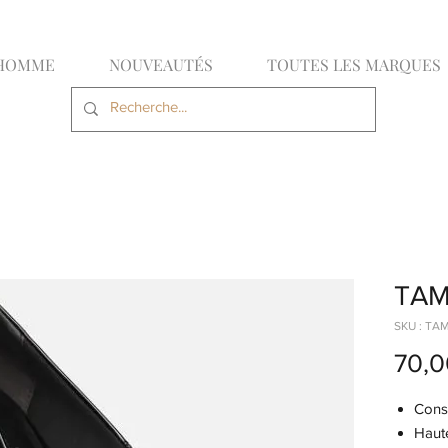
HOMME
NOUVEAUTÉS
TOUTES LES MARQUES
TAM
SKU : TA
70,0
Const
Haute