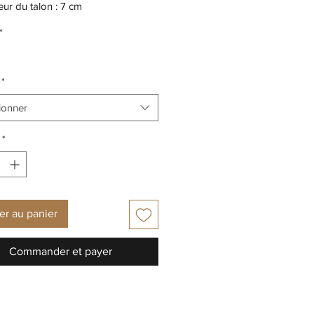
ur du talon : 7 cm
ure : Textile
*
s / Tige : Synthétique
le intérieure : Synthétique
le extérieure : Synthétique
*
ionner
*
er au panier
Commander et payer