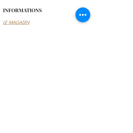
INFORMATIONS
LE MAGASIN
CONDITIONS
GÉNÉRALES
CONTACTEZ-NOUS
MON COMPTE
MON COMPTE
MES COMMANDES
MES ADRESSES
MES PAIEMENTS