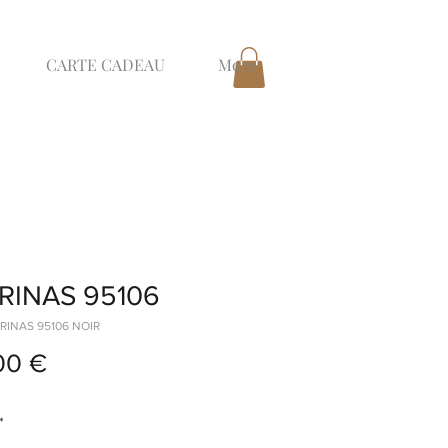
CARTE CADEAU
More
RINAS 95106
BRINAS 95106 NOIR
Prix
00 €
*