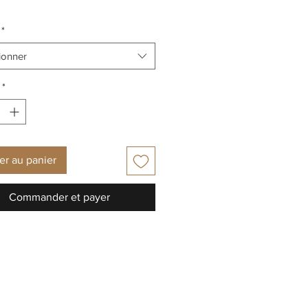
*
ionner
*
er au panier
Commander et payer