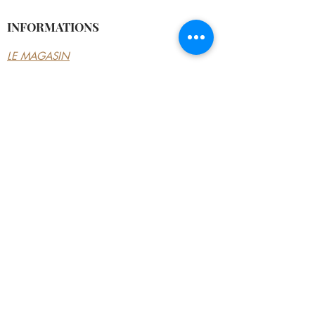
INFORMATIONS
LE MAGASIN
CONDITIONS
GÉNÉRALES
CONTACTEZ-NOUS
MON COMPTE
MON COMPTE
MES COMMANDES
MES ADRESSES
MES PAIEMENTS