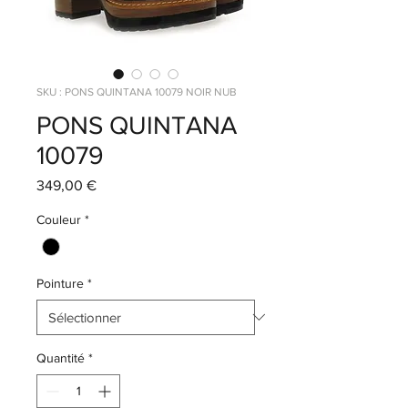
SKU : PONS QUINTANA 10079 NOIR NUB
PONS QUINTANA
10079
Prix
349,00 €
Couleur
*
Pointure
*
Quantité
*