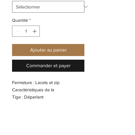
Quantité
*
Ajouter au panier
Commander et payer
Fermeture : Lacets et zip
Caractéristiques de la
Tige : Déperlant
Dessus / Tige : Nubuck
Semelle intérieure : Textile
Semelle extérieure : Caoutchouc
Hauteur talon : 4.5 cm
Hauteur de tige : 10 cm