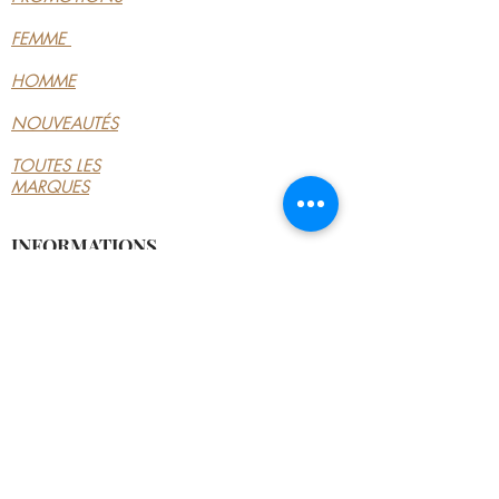
signée Palladium est fabriquée en
FEMME
cuir et doublée textile à l’intérieur.
Compatibles semelle ortho.: Oui
HOMME
Confort: Fermeture facile
NOUVEAUTÉS
Fermeture: Fermeture éclair &
lacets, Fermeture éclair, Lacets
TOUTES LES
Type de talon: Talon bottier
MARQUES
Matière: Cuir
Doublure: Textile
INFORMATIONS
Doublure semelle: Textile
LE MAGASIN
Taille de l'article affiché: 36
Hauteur de talon: 5,5 cm
CONDITIONS
Hauteur plateforme: 3 cm
GÉNÉRALES
Hauteur de tige: 11 cm
CONTACTEZ-NOUS
MON COMPTE