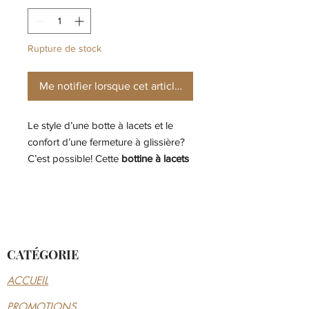
Rupture de stock
Me notifier lorsque cet article est disponible
Le style d’une botte à lacets et le
confort d’une fermeture à glissière?
C’est possible! Cette
bottine à lacets
et fermeture à glissière de la marque
Palladium
le prouve. Ce modèle
confortable est facile à ajuster et la
fermeture à glissière permet de
l’ouvrir et de le fermer en un rien de
CATÉGORIE
temps. Pratique, rapide et aussi
confortable qu’une botte à lacets
ACCUEIL
classique.
PROMOTIONS
Cette chaussure haute en cognac