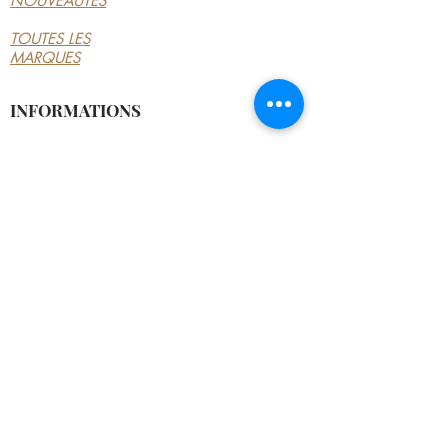
NOUVEAUTÉS
TOUTES LES
MARQUES
INFORMATIONS
LE MAGASIN
CONDITIONS
GÉNÉRALES
CONTACTEZ-NOUS
MON COMPTE
MON COMPTE
MES COMMANDES
MES ADRESSES