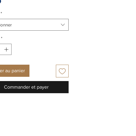
*
ionner
*
er au panier
Commander et payer