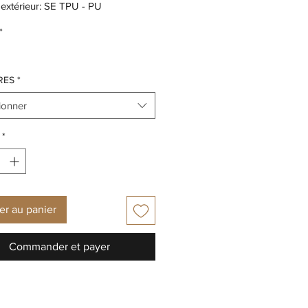
extérieur: SE TPU - PU
 talon: TALON PLAT, 1.5 cm
*
 Amovible: OUI
RES
*
ionner
*
er au panier
Commander et payer