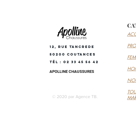
CA
ACC
PR
12, RUE TANCREDE
50200 COUTANCES
FE
Tél : 02 33 45 56 42
HO
APOLLINE CHAUSSURES
NOU
TOU
© 2020 par Agence TB.
MA