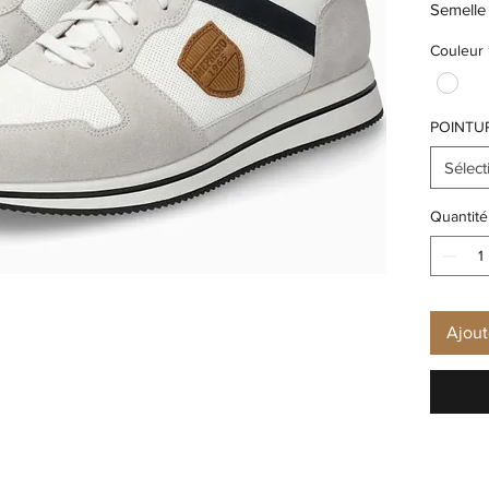
Semelle 
Type de
Couleur
Semelle
POINTU
Sélect
Quantité
Ajout