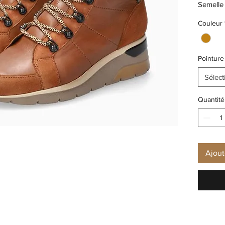
Semelle 
Type de
Couleur
GLISSI
Largeur:
Type de
Pointure
Semelle
Sélect
Quantité
Ajout