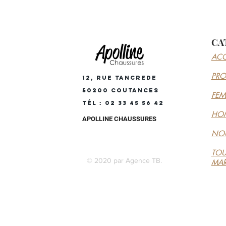
CA
ACC
PR
12, RUE TANCREDE
50200 COUTANCES
FE
Tél : 02 33 45 56 42
HO
APOLLINE CHAUSSURES
NOU
TOU
© 2020 par Agence TB.
MA