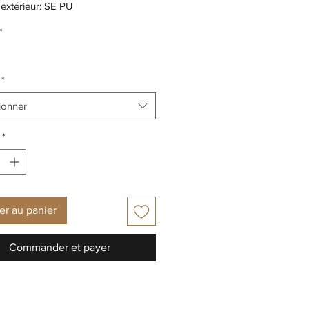
extérieur: SE PU
 fermeture: FERMETURE À
*
ÈRE, LACETS
 G (largeur standard)
 talon: TALON COMPENSE, 3 cm
*
 Amovible: OUI
ionner
*
er au panier
Commander et payer