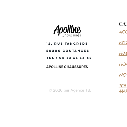
CA
ACC
PR
12, RUE TANCREDE
50200 COUTANCES
FE
Tél : 02 33 45 56 42
HO
APOLLINE CHAUSSURES
NOU
TOU
© 2020 par Agence TB.
MA