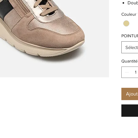
Doub
Haute
Couleur
Dessu
Type
AMO
POINTU
Semel
Seme
Sélect
Quantité
Ajout