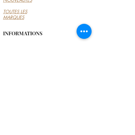
NOUVEAUTÉS
TOUTES LES
MARQUES
INFORMATIONS
LE MAGASIN
CONDITIONS
GÉNÉRALES
CONTACTEZ-NOUS
MON COMPTE
MON COMPTE
MES COMMANDES
MES ADRESSES