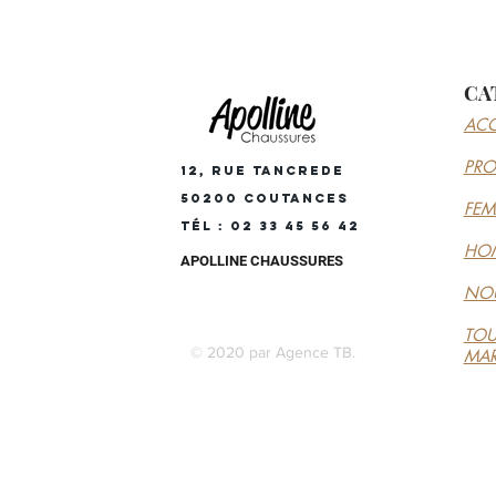
CA
ACC
PR
12, RUE TANCREDE
50200 COUTANCES
FE
Tél : 02 33 45 56 42
HO
APOLLINE CHAUSSURES
NOU
TOU
© 2020 par Agence TB.
MA