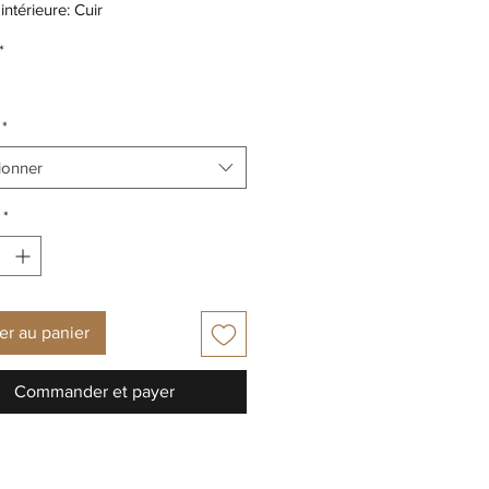
intérieure: Cuir
 extérieure: Caoutchouc
*
2cm
*
ionner
*
er au panier
Commander et payer