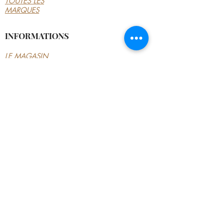
TOUTES LES
MARQUES
INFORMATIONS
LE MAGASIN
CONDITIONS
GÉNÉRALES
CONTACTEZ-NOUS
MON COMPTE
MON COMPTE
MES COMMANDES
MES ADRESSES
MES PAIEMENTS