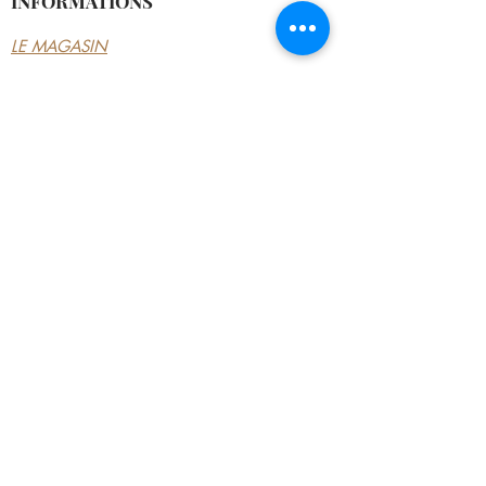
INFORMATIONS
LE MAGASIN
CONDITIONS
GÉNÉRALES
CONTACTEZ-NOUS
MON COMPTE
MON COMPTE
MES COMMANDES
MES ADRESSES
MES PAIEMENTS