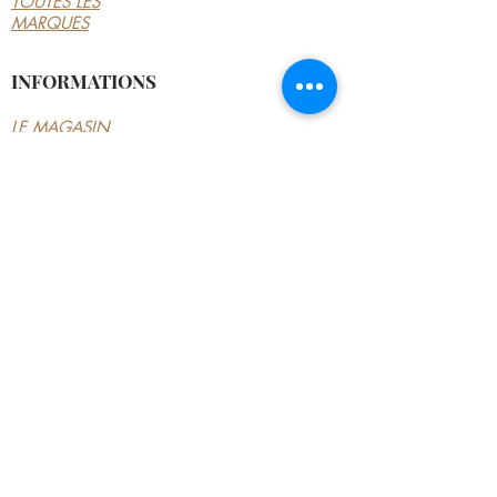
TOUTES LES
MARQUES
INFORMATIONS
LE MAGASIN
CONDITIONS
GÉNÉRALES
CONTACTEZ-NOUS
MON COMPTE
MON COMPTE
MES COMMANDES
MES ADRESSES
MES PAIEMENTS