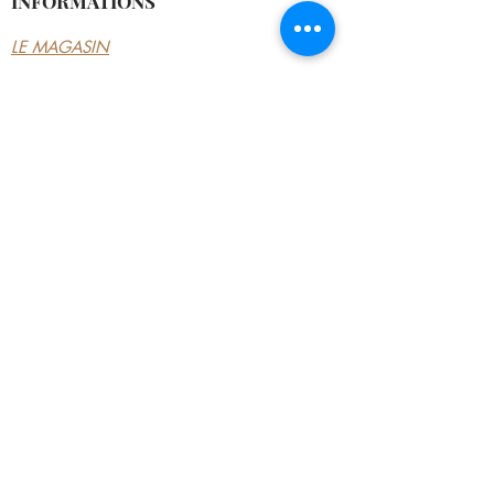
INFORMATIONS
LE MAGASIN
CONDITIONS
GÉNÉRALES
CONTACTEZ-NOUS
MON COMPTE
MON COMPTE
MES COMMANDES
MES ADRESSES
MES PAIEMENTS