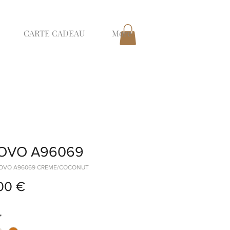
CARTE CADEAU
More
OVO A96069
NUOVO A96069 CREME/COCONUT
Prix
00 €
*