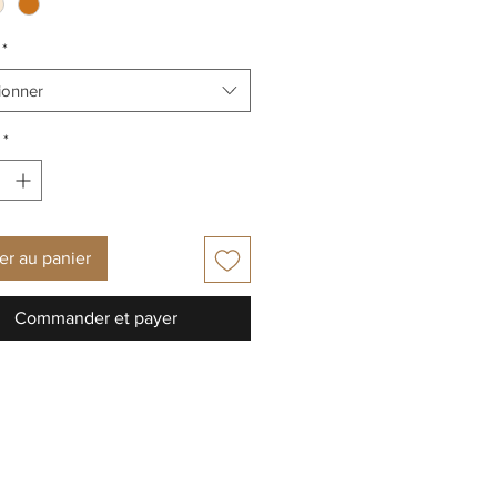
*
ionner
*
er au panier
Commander et payer