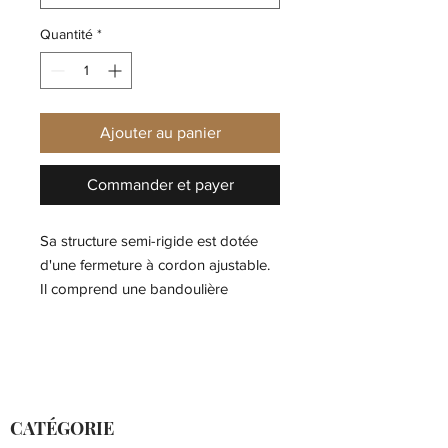
Quantité
*
Ajouter au panier
Commander et payer
Sa structure semi-rigide est dotée
d'une fermeture à cordon ajustable.
Il comprend une bandoulière
ajustable et amovible.
Largeur x Hauteur x Profondeur: 18 x
19 x 14 cm.
Tige: Polyuréthane et textile
CATÉGORIE