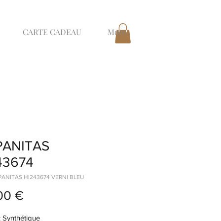
CARTE CADEAU
More
PANITAS
43674
SPANITAS HI243674 VERNI BLEU
Prix
00 €
 Synthétique