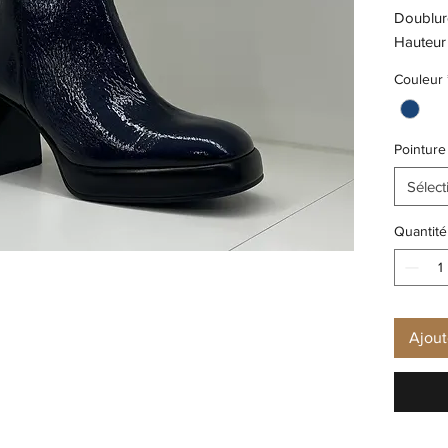
Doublure
Hauteur 
Semelle 
Couleur
Semelle
Pointure
Sélect
Quantité
Ajout