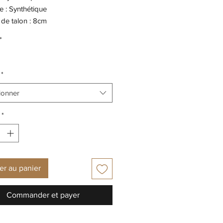
 : Synthétique
de talon : 8cm
intérieure : Synthétique
*
 extérieure : Gomme
*
ionner
*
er au panier
Commander et payer