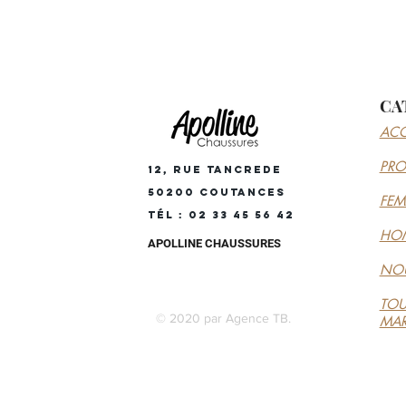
CA
ACC
PR
12, RUE TANCREDE
50200 COUTANCES
FE
Tél : 02 33 45 56 42
HO
APOLLINE CHAUSSURES
NOU
TOU
© 2020 par Agence TB.
MA