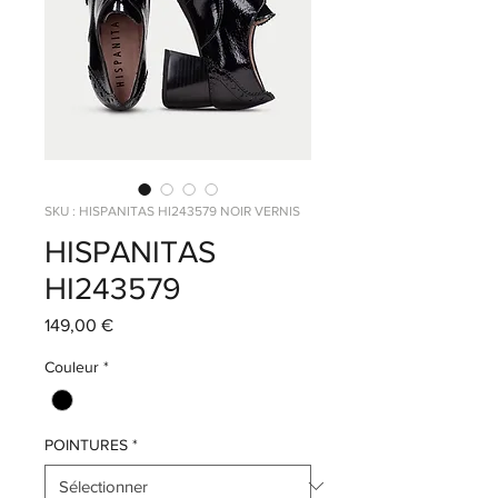
SKU : HISPANITAS HI243579 NOIR VERNIS
HISPANITAS
HI243579
Prix
149,00 €
Couleur
*
POINTURES
*