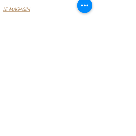
LE MAGASIN
CONDITIONS
GÉNÉRALES
CONTACTEZ-NOUS
MON COMPTE
MON COMPTE
MES COMMANDES
MES ADRESSES
MES PAIEMENTS