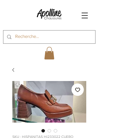
SKU : HISPANITAS HI233022 CUERO