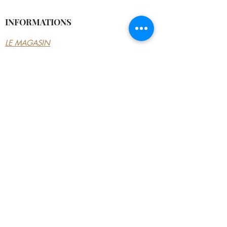
INFORMATIONS
LE MAGASIN
CONDITIONS
GÉNÉRALES
CONTACTEZ-NOUS
MON COMPTE
MON COMPTE
MES COMMANDES
MES ADRESSES
MES PAIEMENTS