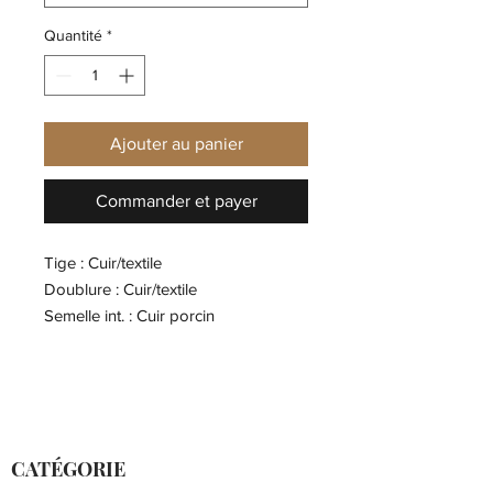
Quantité
*
Ajouter au panier
Commander et payer
Tige : Cuir/textile
Doublure : Cuir/textile
Semelle int. : Cuir porcin
Semelle ext. : Caoutchouc
CATÉGORIE