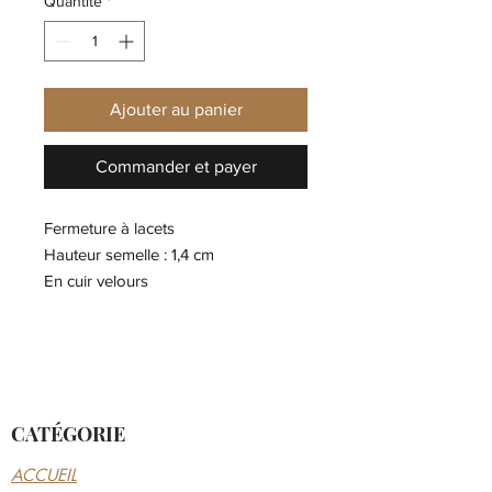
Quantité
*
Ajouter au panier
Commander et payer
Fermeture à lacets
Hauteur semelle : 1,4 cm
En cuir velours
Tige: Cuir
Semelle extérieure: Caoutchouc
Semelle intérieure: Polyester recyclé
CATÉGORIE
ACCUEIL