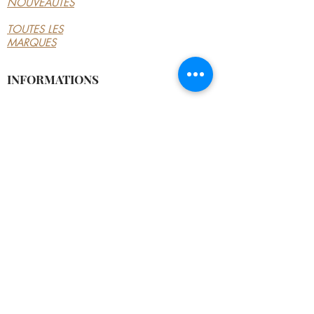
NOUVEAUTÉS
TOUTES LES
MARQUES
INFORMATIONS
LE MAGASIN
CONDITIONS
GÉNÉRALES
CONTACTEZ-NOUS
MON COMPTE
MON COMPTE
MES COMMANDES
MES ADRESSES