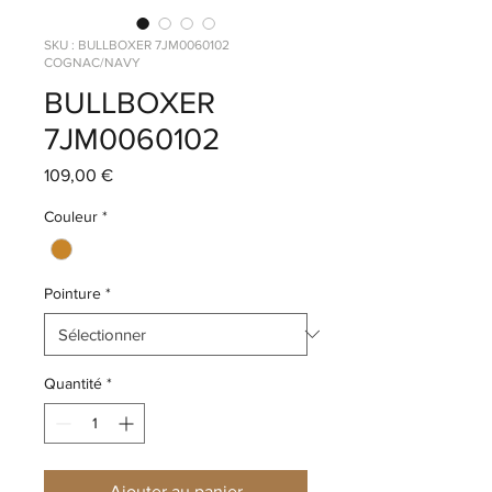
SKU : BULLBOXER 7JM0060102
COGNAC/NAVY
BULLBOXER
7JM0060102
Prix
109,00 €
Couleur
*
Pointure
*
Quantité
*
Ajouter au panier