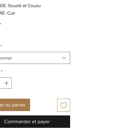
E: Soudé et Cousu
E: Cuir
E: Gomme
*
E: Cuir et Textile
 4 cm
*
ionner
*
er au panier
Commander et payer