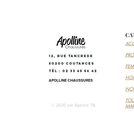
CA
ACC
PR
12, RUE TANCREDE
50200 COUTANCES
FE
Tél : 02 33 45 56 42
HO
APOLLINE CHAUSSURES
NOU
TOU
© 2020 par Agence TB.
MA