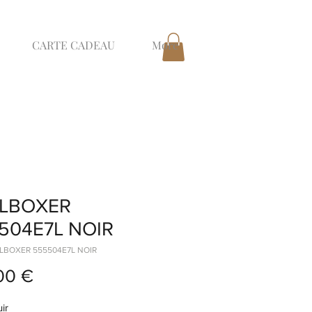
CARTE CADEAU
More
LBOXER
504E7L NOIR
LLBOXER 555504E7L NOIR
Prix
00 €
ir