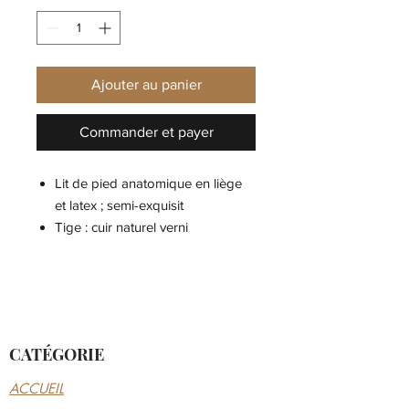
Ajouter au panier
Commander et payer
Lit de pied anatomique en liège
et latex ; semi-exquisit
Tige : cuir naturel verni
Semelle de propreté : cuir
Piumato
Semelle d'usure : EVA
Détails : bride munie d’une
grande boucle ardillon réglable
CATÉGORIE
en métal ; détails de couleur
assortie
ACCUEIL