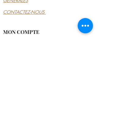
GÉNÉRALES
CONTACTEZ-NOUS
MON COMPTE
MON COMPTE
MES COMMANDES
MES ADRESSES
MES PAIEMENTS
12, RUE TANCREDE
50200 COUTANCES
Tél :
02 33 45 56 42