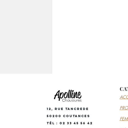
CA
ACC
PR
12, RUE TANCREDE
50200 COUTANCES
FE
Tél : 02 33 45 56 42